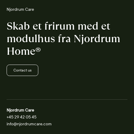
Njordrum Care
Skab et frirum med et
modulhus fra Njordrum
Home®
Contact us
Njordrum Care
+45 29 42 05 45
info@njordrumcare.com