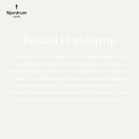
Bosted i Pindstrup
Hos Njordrum Care arbejder vi ud fra overbevisningen om, at
arkitektur aktivt kan understøtte menneskers trivsel og
livskvalitet. Bosted i Pindstrup – et nyt bosted for mennesker med
autisme – er udviklet med ambitionen om at skabe trygge og
meningsfulde rammer for mennesker med særlige behov.
Projektet realiseres i samarbejde med Care Collective i to faser,
hvor den første står klar til at tage imod beboerne i 2026.