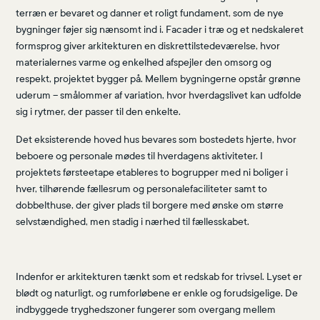
terræn er bevaret og danner et roligt fundament, som de nye
bygninger føjer sig nænsomt ind i. Facader i træ og et nedskaleret
formsprog giver arkitekturen en diskrettilstedeværelse, hvor
materialernes varme og enkelhed afspejler den omsorg og
respekt, projektet bygger på. Mellem bygningerne opstår grønne
uderum – smålommer af variation, hvor hverdagslivet kan udfolde
sig i rytmer, der passer til den enkelte.
Det eksisterende hoved hus bevares som bostedets hjerte, hvor
beboere og personale mødes til hverdagens aktiviteter. I
projektets førsteetape etableres to bogrupper med ni boliger i
hver, tilhørende fællesrum og personalefaciliteter samt to
dobbelthuse, der giver plads til borgere med ønske om større
selvstændighed, men stadig i nærhed til fællesskabet.
Indenfor er arkitekturen tænkt som et redskab for trivsel. Lyset er
blødt og naturligt, og rumforløbene er enkle og forudsigelige. De
indbyggede tryghedszoner fungerer som overgang mellem