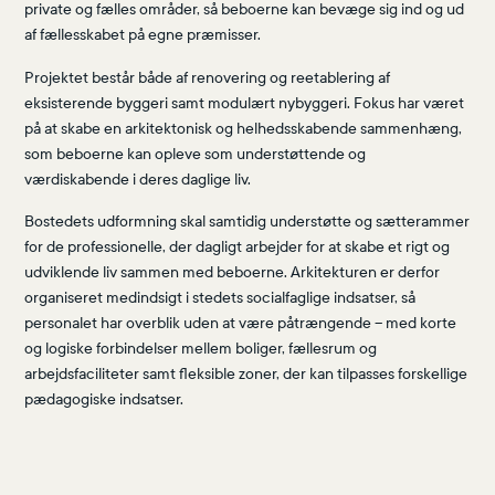
private og fælles områder, så beboerne kan bevæge sig ind og ud
af fællesskabet på egne præmisser.
Projektet består både af renovering og reetablering af
eksisterende byggeri samt modulært nybyggeri. Fokus har været
på at skabe en arkitektonisk og helhedsskabende sammenhæng,
som beboerne kan opleve som understøttende og
værdiskabende i deres daglige liv.
Bostedets udformning skal samtidig understøtte og sætterammer
for de professionelle, der dagligt arbejder for at skabe et rigt og
udviklende liv sammen med beboerne. Arkitekturen er derfor
organiseret medindsigt i stedets socialfaglige indsatser, så
personalet har overblik uden at være påtrængende – med korte
og logiske forbindelser mellem boliger, fællesrum og
arbejdsfaciliteter samt fleksible zoner, der kan tilpasses forskellige
pædagogiske indsatser.