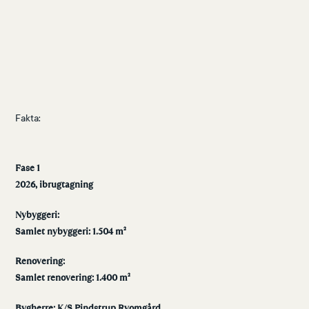
Fakta:
Fase 1
2026, ibrugtagning
Nybyggeri:
Samlet nybyggeri: 1.504 m²
Renovering:
Samlet renovering: 1.400 m²
Bygherre: K/S Pindstrup Ryomgård