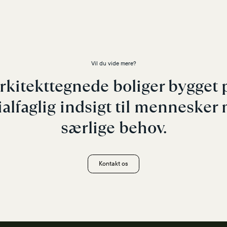
Vil du vide mere?
rkitekttegnede boliger bygget 
ialfaglig indsigt til mennesker
særlige behov.
Kontakt os