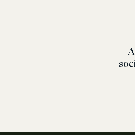
A
soc